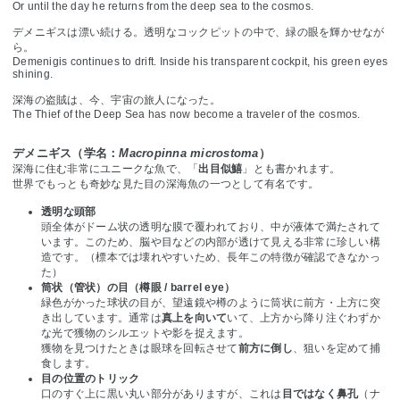
Or until the day he returns from the deep sea to the cosmos.
デメニギスは漂い続ける。透明なコックピットの中で、緑の眼を輝かせなが
ら。
Demenigis continues to drift. Inside his transparent cockpit, his green eyes
shining.
深海の盗賊は、今、宇宙の旅人になった。
The Thief of the Deep Sea has now become a traveler of the cosmos.
デメニギス（学名：
Macropinna microstoma
）
深海に住む非常にユニークな魚で、「
出目似鱚
」とも書かれます。
世界でもっとも奇妙な見た目の深海魚の一つとして有名です。
透明な頭部
頭全体がドーム状の透明な膜で覆われており、中が液体で満たされて
います。このため、脳や目などの内部が透けて見える非常に珍しい構
造です。（標本では壊れやすいため、長年この特徴が確認できなかっ
た）
筒状（管状）の目（樽眼 / barrel eye）
緑色がかった球状の目が、望遠鏡や樽のように筒状に前方・上方に突
き出しています。通常は
真上を向いて
いて、上方から降り注ぐわずか
な光で獲物のシルエットや影を捉えます。
獲物を見つけたときは眼球を回転させて
前方に倒し
、狙いを定めて捕
食します。
目の位置のトリック
口のすぐ上に黒い丸い部分がありますが、これは
目ではなく鼻孔
（ナ