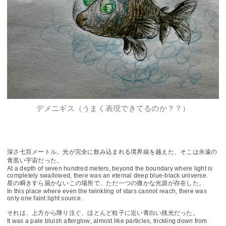
デメニギス（うまく表現できてるのか？？）
深さ七百メートル。光が完全に飲み込まれる境界線を越えた、そこは永遠の
青黒い宇宙だった。
At a depth of seven hundred meters, beyond the boundary where light is
completely swallowed, there was an eternal deep blue-black universe.
星の瞬きすら届かないこの場所で、ただ一つの微かな光源が存在した。
In this place where even the twinkling of stars cannot reach, there was
only one faint light source.
それは、上方から降り注ぐ、ほとんど粒子に近い青白い残光だった。
It was a pale bluish afterglow, almost like particles, trickling down from