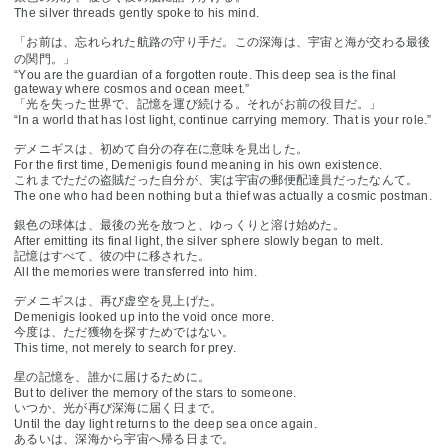
The silver threads gently spoke to his mind.
「お前は、忘れられた航路の守り手だ。この深海は、宇宙と海が交わる最後
の関門。」
“You are the guardian of a forgotten route. This deep sea is the final
gateway where cosmos and ocean meet.”
「光を失った世界で、記憶を運び続ける。それがお前の役目だ。」
“In a world that has lost light, continue carrying memory. That is your role.”
デメニギスは、初めて自分の存在に意味を見出した。
For the first time, Demenigis found meaning in his own existence.
これまでただの盗賊だった自分が、実は宇宙の郵便配達員だったなんて。
The one who had been nothing but a thief was actually a cosmic postman.
銀色の球体は、最後の光を放つと、ゆっくりと溶け始めた。
After emitting its final light, the silver sphere slowly began to melt.
記憶はすべて、彼の中に移された。
All the memories were transferred into him.
デメニギスは、再び虚空を見上げた。
Demenigis looked up into the void once more.
今度は、ただ獲物を探すためではない。
This time, not merely to search for prey.
星の記憶を、誰かに届けるために。
But to deliver the memory of the stars to someone.
いつか、光が再び深海に届く日まで。
Until the day light returns to the deep sea once again.
あるいは、深海から宇宙へ帰る日まで。