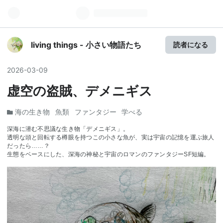
living things - 小さい物語たち
読者になる
2026
-
03
-
09
虚空の盗賊、デメニギス
海の生き物
魚類
ファンタジー
学べる
深海に潜む不思議な生き物「デメニギス」。
透明な頭と回転する樽眼を持つこの小さな魚が、実は宇宙の記憶を運ぶ旅人
だったら……？
生態をベースにした、深海の神秘と宇宙のロマンのファンタジーSF短編。