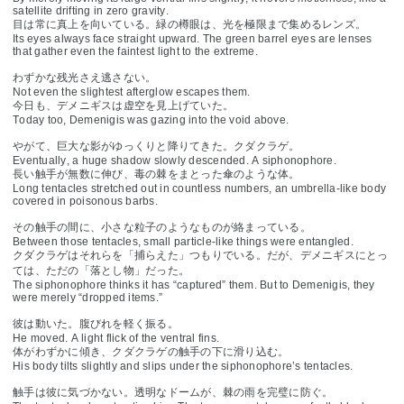
satellite drifting in zero gravity.
目は常に真上を向いている。緑の樽眼は、光を極限まで集めるレンズ。
Its eyes always face straight upward. The green barrel eyes are lenses
that gather even the faintest light to the extreme.
わずかな残光さえ逃さない。
Not even the slightest afterglow escapes them.
今日も、デメニギスは虚空を見上げていた。
Today too, Demenigis was gazing into the void above.
やがて、巨大な影がゆっくりと降りてきた。クダクラゲ。
Eventually, a huge shadow slowly descended. A siphonophore.
長い触手が無数に伸び、毒の棘をまとった傘のような体。
Long tentacles stretched out in countless numbers, an umbrella-like body
covered in poisonous barbs.
その触手の間に、小さな粒子のようなものが絡まっている。
Between those tentacles, small particle-like things were entangled.
クダクラゲはそれらを「捕らえた」つもりでいる。だが、デメニギスにとっ
ては、ただの「落とし物」だった。
The siphonophore thinks it has “captured” them. But to Demenigis, they
were merely “dropped items.”
彼は動いた。腹びれを軽く振る。
He moved. A light flick of the ventral fins.
体がわずかに傾き、クダクラゲの触手の下に滑り込む。
His body tilts slightly and slips under the siphonophore’s tentacles.
触手は彼に気づかない。透明なドームが、棘の雨を完璧に防ぐ。