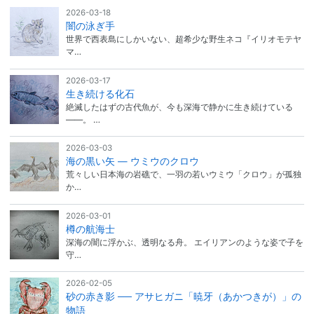
2026-03-18
闇の泳ぎ手
世界で西表島にしかいない、超希少な野生ネコ『イリオモテヤ
マ…
2026-03-17
生き続ける化石
絶滅したはずの古代魚が、今も深海で静かに生き続けている
――。 …
2026-03-03
海の黒い矢 ― ウミウのクロウ
荒々しい日本海の岩礁で、一羽の若いウミウ「クロウ」が孤独
か…
2026-03-01
樽の航海士
深海の闇に浮かぶ、透明なる舟。 エイリアンのような姿で子を
守…
2026-02-05
砂の赤き影 ── アサヒガニ「暁牙（あかつきが）」の
物語