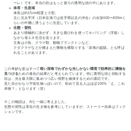
ーレ）です。本当の目はもっと後ろの透明な頭の中にあります。
体長・生息域
体長は約15cm程度と小型。
主に北太平洋（日本近海では岩手県以北の沖合）の水深400〜800mく
らいの中層に漂うように生息しています。
生態・習性
あまり積極的に泳がず、大きな腹びれを使ってホバリング（浮遊）し
ながら省エネ生活を送ります。
主食は小魚、クラゲ類、動物プランクトンなど。
クダクラゲなどが捕まえた獲物を横取りする「深海の盗賊」とも呼ば
れることがあります。
この奇妙な姿はすべて
暗い深海でわずかな光しかない環境で効率的に獲物を
見つける
ための進化の結果だと考えられています。特に透明な頭と回転する
目は、光を最大限に集めつつ広い視野を確保するための適応です。
見た目がかなり宇宙生物っぽいので、初めて見る人はほぼ100%「え、これ
本物？」となります（笑）
※この物語は、AIと一緒に考えました。
生態や習性は実在の生き物を参考にしていますが、ストーリー自体はフィク
ションです。