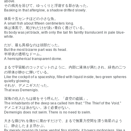
above.
その残光を浴びて、ゆっくりと浮遊する影があった。
Basking in that afterglow, a shadow drifted slowly.
体長十五センチほどの小さな魚。
A small fish about fifteen centimeters long.
体は漆黒で、尾びれだけが淡い青白く透けている。
Its body was jet black, with only the tail fin faintly translucent in pale blue-
white.
だが、最も異様なのは頭部だった。
But the most bizarre part was its head.
半球状の透明なドーム。
A hemispherical transparent dome.
まるで宇宙船のコックピットのように、内部に液体が満たされ、緑色の二つ
の球体が静かに輝いている。
Like the cockpit of a spaceship, filled with liquid inside, two green spheres
quietly glowing.
それが、デメニギスだった。
That was Demenigis.
深海の住人たちは彼をそう呼んだ。「虚空の盗賊」。
The inhabitants of the deep sea called him that: “The Thief of the Void.”
デメニギスは泳がない。泳ぐ必要がない。
Demenigis does not swim. There is no need to swim.
大きな腹びれを微かに動かすだけで、まるで無重力空間を漂う衛星のよう
に、静止したまま浮かぶ。
By merely moving its large ventral fins slightly, it hovers motionless, like a