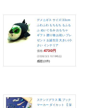
デメニギス サイズ:33cm
ふわふわ もちもち もふも
ふ ぬいぐるみ おもちゃ
ギフト 贈り物 お祝い プレ
ゼント お誕生日 大きい/小
さい インテリア
4730円
価格:
(2026/3/3 10:19時点)
感想(2件)
ステンドグラス 風 ブック
マーカー ダイカット 【 深