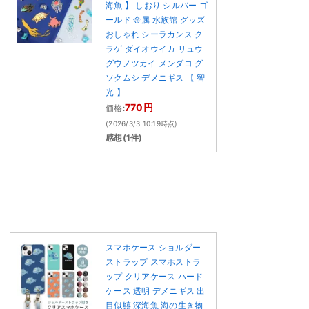
海魚 】 しおり シルバー ゴ
ールド 金属 水族館 グッズ
おしゃれ シーラカンス ク
ラゲ ダイオウイカ リュウ
グウノツカイ メンダコ グ
ソクムシ デメニギス 【 智
光 】
770円
価格:
(2026/3/3 10:19時点)
感想(1件)
スマホケース ショルダー
ストラップ スマホストラ
ップ クリアケース ハード
ケース 透明 デメニギス 出
目似鱚 深海魚 海の生き物