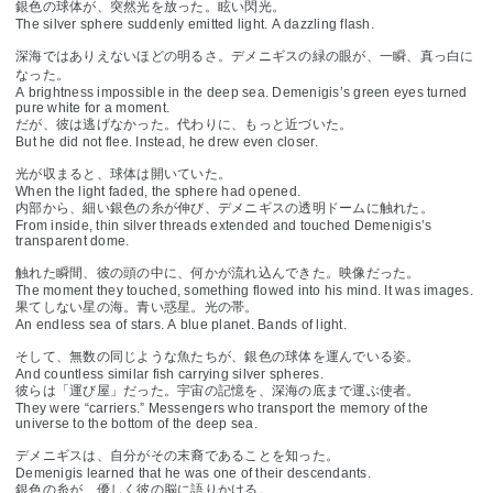
銀色の球体が、突然光を放った。眩い閃光。
The silver sphere suddenly emitted light. A dazzling flash.
深海ではありえないほどの明るさ。デメニギスの緑の眼が、一瞬、真っ白に
なった。
A brightness impossible in the deep sea. Demenigis’s green eyes turned
pure white for a moment.
だが、彼は逃げなかった。代わりに、もっと近づいた。
But he did not flee. Instead, he drew even closer.
光が収まると、球体は開いていた。
When the light faded, the sphere had opened.
内部から、細い銀色の糸が伸び、デメニギスの透明ドームに触れた。
From inside, thin silver threads extended and touched Demenigis’s
transparent dome.
触れた瞬間、彼の頭の中に、何かが流れ込んできた。映像だった。
The moment they touched, something flowed into his mind. It was images.
果てしない星の海。青い惑星。光の帯。
An endless sea of stars. A blue planet. Bands of light.
そして、無数の同じような魚たちが、銀色の球体を運んでいる姿。
And countless similar fish carrying silver spheres.
彼らは「運び屋」だった。宇宙の記憶を、深海の底まで運ぶ使者。
They were “carriers.” Messengers who transport the memory of the
universe to the bottom of the deep sea.
デメニギスは、自分がその末裔であることを知った。
Demenigis learned that he was one of their descendants.
銀色の糸が、優しく彼の脳に語りかける。