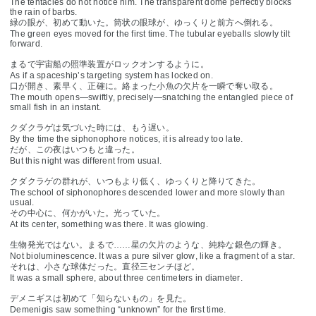
The tentacles do not notice him. The transparent dome perfectly blocks
the rain of barbs.
緑の眼が、初めて動いた。筒状の眼球が、ゆっくりと前方へ倒れる。
The green eyes moved for the first time. The tubular eyeballs slowly tilt
forward.
まるで宇宙船の照準装置がロックオンするように。
As if a spaceship’s targeting system has locked on.
口が開き、素早く、正確に。絡まった小魚の欠片を一瞬で奪い取る。
The mouth opens—swiftly, precisely—snatching the entangled piece of
small fish in an instant.
クダクラゲは気づいた時には、もう遅い。
By the time the siphonophore notices, it is already too late.
だが、この夜はいつもと違った。
But this night was different from usual.
クダクラゲの群れが、いつもより低く、ゆっくりと降りてきた。
The school of siphonophores descended lower and more slowly than
usual.
その中心に、何かがいた。光っていた。
At its center, something was there. It was glowing.
生物発光ではない。まるで……星の欠片のような、純粋な銀色の輝き。
Not bioluminescence. It was a pure silver glow, like a fragment of a star.
それは、小さな球体だった。直径三センチほど。
It was a small sphere, about three centimeters in diameter.
デメニギスは初めて「知らないもの」を見た。
Demenigis saw something “unknown” for the first time.